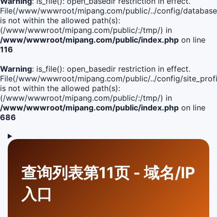
Warning
: is_file(): open_basedir restriction in effect.
File(/www/wwwroot/mipang.com/public/../config/database
is not within the allowed path(s):
(/www/wwwroot/mipang.com/public/:/tmp/) in
/www/wwwroot/mipang.com/public/index.php
on line
116
Warning
: is_file(): open_basedir restriction in effect.
File(/www/wwwroot/mipang.com/public/../config/site_profi
is not within the allowed path(s):
(/www/wwwroot/mipang.com/public/:/tmp/) in
/www/wwwroot/mipang.com/public/index.php
on line
686
查询列表第11页 - 域名/IP
入口