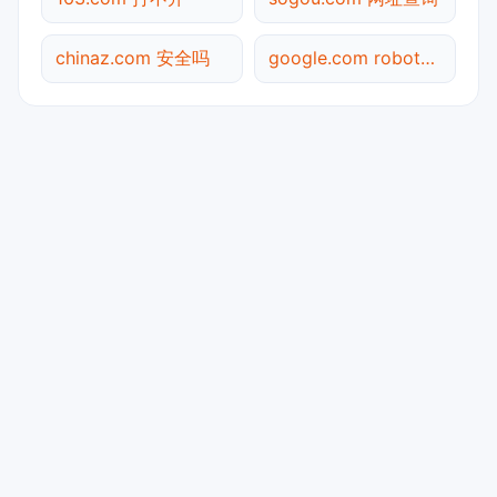
chinaz.com 安全吗
google.com robots.txt检测