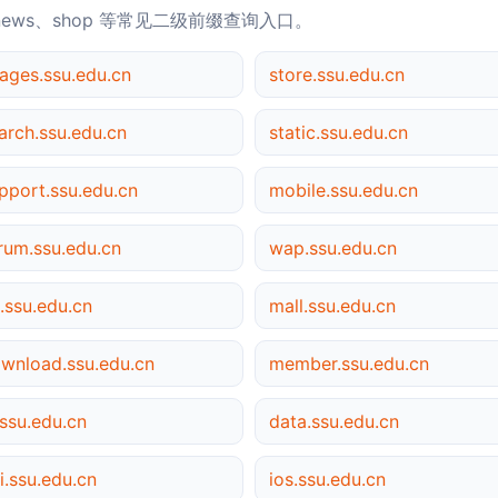
news、shop 等常见二级前缀查询入口。
ages.ssu.edu.cn
store.ssu.edu.cn
arch.ssu.edu.cn
static.ssu.edu.cn
pport.ssu.edu.cn
mobile.ssu.edu.cn
rum.ssu.edu.cn
wap.ssu.edu.cn
.ssu.edu.cn
mall.ssu.edu.cn
wnload.ssu.edu.cn
member.ssu.edu.cn
ssu.edu.cn
data.ssu.edu.cn
i.ssu.edu.cn
ios.ssu.edu.cn