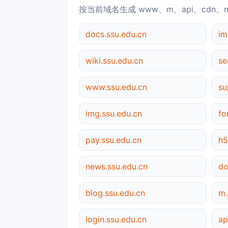
按当前域名生成 www、m、api、cdn、
docs.ssu.edu.cn
im
wiki.ssu.edu.cn
se
www.ssu.edu.cn
su
img.ssu.edu.cn
fo
pay.ssu.edu.cn
h5
news.ssu.edu.cn
do
blog.ssu.edu.cn
m.
login.ssu.edu.cn
ap