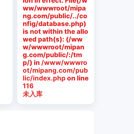
ion in effect. File(/w
ww/wwwroot/mipa
ng.com/public/../co
nfig/database.php)
is not within the allo
wed path(s): (/ww
w/wwwroot/mipan
g.com/public/:/tm
p/) in
/www/wwwro
ot/mipang.com/pub
lic/index.php
on line
116
未入库