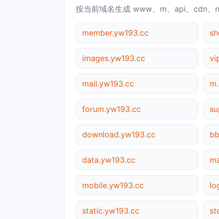
按当前域名生成 www、m、api、cdn、
member.yw193.cc
sh
images.yw193.cc
vi
mail.yw193.cc
m.
forum.yw193.cc
su
download.yw193.cc
bb
data.yw193.cc
ma
mobile.yw193.cc
lo
static.yw193.cc
st