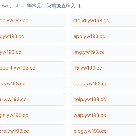
news、shop 等常见二级前缀查询入口。
op.yw193.cc
cloud.yw193.cc
p.yw193.cc
app.yw193.cc
yw193.cc
img.yw193.cc
pport.yw193.cc
h5.yw193.cc
s.yw193.cc
docs.yw193.cc
ll.yw193.cc
help.yw193.cc
gin.yw193.cc
wap.yw193.cc
ore.yw193.cc
blog.yw193.cc