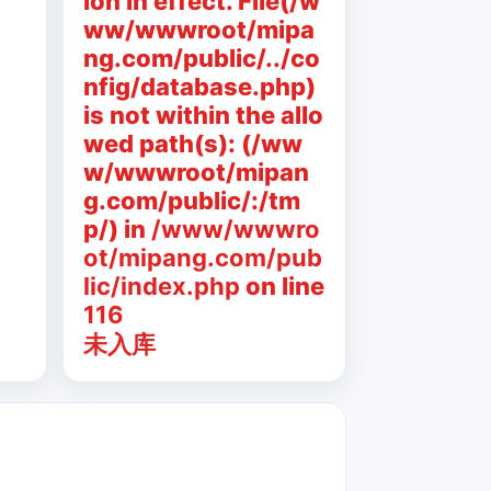
ion in effect. File(/w
ww/wwwroot/mipa
ng.com/public/../co
nfig/database.php)
is not within the allo
wed path(s): (/ww
w/wwwroot/mipan
g.com/public/:/tm
p/) in
/www/wwwro
ot/mipang.com/pub
lic/index.php
on line
116
未入库